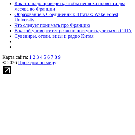
Как что надо проверить, чтобы неплохо провести два
месяца во Франции
Образование в Соединенных Штатах: Wake Forest
University
Что следует понимать про Францию
В какой университет реально поступить учиться в США
Сувениры, отели, визы и радио Китая
Карта сайта:
1
2
3
4
5
6
7
8
9
© 2026
Проездом по миру