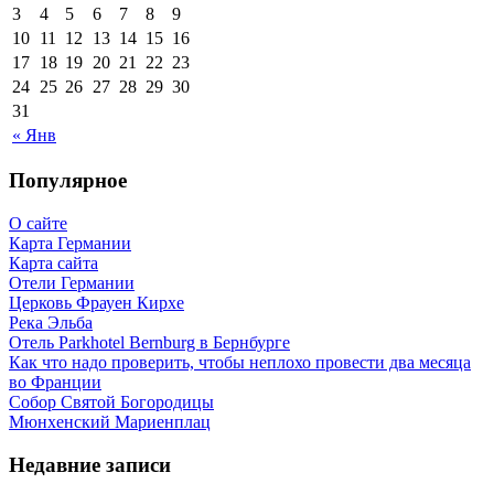
3
4
5
6
7
8
9
10
11
12
13
14
15
16
17
18
19
20
21
22
23
24
25
26
27
28
29
30
31
« Янв
Популярное
О сайте
Карта Германии
Карта сайта
Отели Германии
Церковь Фрауен Кирхе
Река Эльба
Отель Parkhotel Bernburg в Бернбурге
Как что надо проверить, чтобы неплохо провести два месяца
во Франции
Собор Святой Богородицы
Мюнхенский Мариенплац
Недавние записи