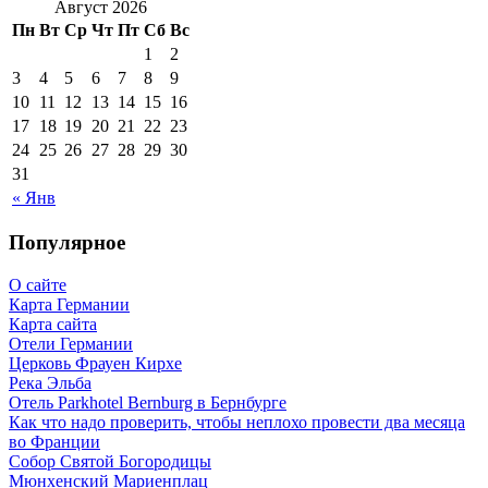
Август 2026
Пн
Вт
Ср
Чт
Пт
Сб
Вс
1
2
3
4
5
6
7
8
9
10
11
12
13
14
15
16
17
18
19
20
21
22
23
24
25
26
27
28
29
30
31
« Янв
Популярное
О сайте
Карта Германии
Карта сайта
Отели Германии
Церковь Фрауен Кирхе
Река Эльба
Отель Parkhotel Bernburg в Бернбурге
Как что надо проверить, чтобы неплохо провести два месяца
во Франции
Собор Святой Богородицы
Мюнхенский Мариенплац