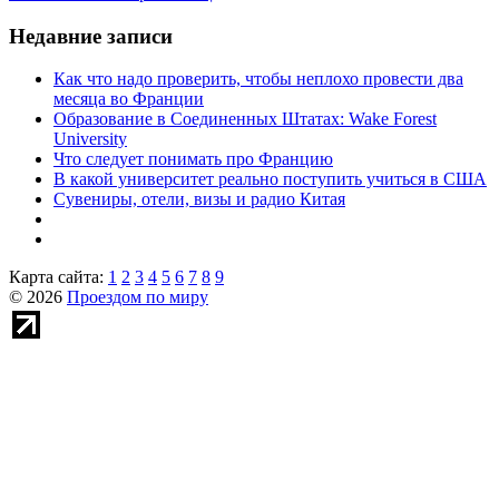
Недавние записи
Как что надо проверить, чтобы неплохо провести два
месяца во Франции
Образование в Соединенных Штатах: Wake Forest
University
Что следует понимать про Францию
В какой университет реально поступить учиться в США
Сувениры, отели, визы и радио Китая
Карта сайта:
1
2
3
4
5
6
7
8
9
© 2026
Проездом по миру