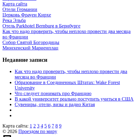
Карта сайта
Отели Германии
Церковь Фрауен Кирхе
Река Эльба
Отель Parkhotel Bernburg в Бернбурге
Как что надо проверить, чтобы неплохо провести два месяца
во Франции
Собор Святой Богородицы
Мюнхенский Мариенплац
Недавние записи
Как что надо проверить, чтобы неплохо провести два
месяца во Франции
Образование в Соединенных Штатах: Wake Forest
University
Что следует понимать про Францию
В какой университет реально поступить учиться в США
Сувениры, отели, визы и радио Китая
Карта сайта:
1
2
3
4
5
6
7
8
9
© 2026
Проездом по миру