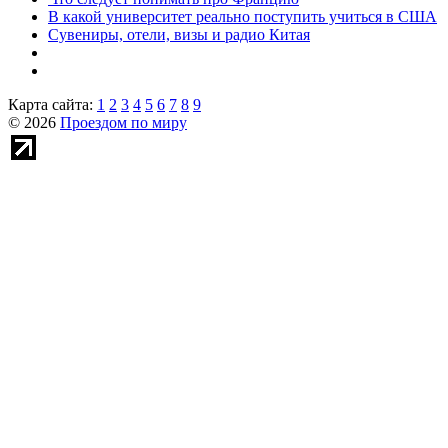
В какой университет реально поступить учиться в США
Сувениры, отели, визы и радио Китая
Карта сайта:
1
2
3
4
5
6
7
8
9
© 2026
Проездом по миру