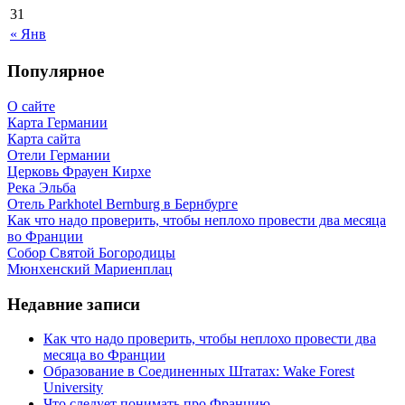
31
« Янв
Популярное
О сайте
Карта Германии
Карта сайта
Отели Германии
Церковь Фрауен Кирхе
Река Эльба
Отель Parkhotel Bernburg в Бернбурге
Как что надо проверить, чтобы неплохо провести два месяца
во Франции
Собор Святой Богородицы
Мюнхенский Мариенплац
Недавние записи
Как что надо проверить, чтобы неплохо провести два
месяца во Франции
Образование в Соединенных Штатах: Wake Forest
University
Что следует понимать про Францию