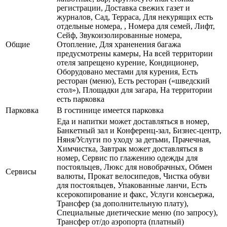
регистрации, Доставка свежих газет и
журналов, Сад, Терраса, Для некурящих есть
отдельные номера, , Номера для семей, Лифт,
Сейф, Звукоизолированные номера,
Общие
Отопление, Для храненения багажа
предусмотрены камеры, На всей территории
отеля запрещено курение, Кондиционер,
Оборудовано местами для курения, Есть
ресторан (меню), Есть ресторан («шведский
стол»), Площадки для загара, На территории
есть парковка
Парковка
В гостинице имеется парковка
Еда и напитки может доставляться в номер,
Банкетный зал и Конференц-зал, Бизнес-центр,
Няня/Услуги по уходу за детьми, Прачечная,
Химчистка, Завтрак может доставляться в
номер, Сервис по глажению одежды для
постояльцев, Люкс для новобрачных, Обмен
Сервисы
валюты, Прокат велосипедов, Чистка обуви
для постояльцев, Упакованные ланчи, Есть
ксерокопирование и факс, Услуги консьержа,
Трансфер (за дополнительную плату),
Специальные диетические меню (по запросу),
Трансфер от/до аэропорта (платный)