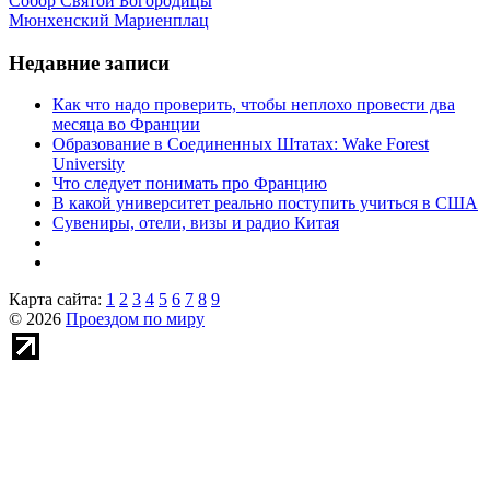
Собор Святой Богородицы
Мюнхенский Мариенплац
Недавние записи
Как что надо проверить, чтобы неплохо провести два
месяца во Франции
Образование в Соединенных Штатах: Wake Forest
University
Что следует понимать про Францию
В какой университет реально поступить учиться в США
Сувениры, отели, визы и радио Китая
Карта сайта:
1
2
3
4
5
6
7
8
9
© 2026
Проездом по миру