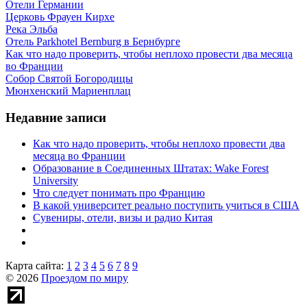
Отели Германии
Церковь Фрауен Кирхе
Река Эльба
Отель Parkhotel Bernburg в Бернбурге
Как что надо проверить, чтобы неплохо провести два месяца
во Франции
Собор Святой Богородицы
Мюнхенский Мариенплац
Недавние записи
Как что надо проверить, чтобы неплохо провести два
месяца во Франции
Образование в Соединенных Штатах: Wake Forest
University
Что следует понимать про Францию
В какой университет реально поступить учиться в США
Сувениры, отели, визы и радио Китая
Карта сайта:
1
2
3
4
5
6
7
8
9
© 2026
Проездом по миру