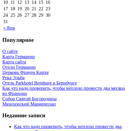
10
11
12
13
14
15
16
17
18
19
20
21
22
23
24
25
26
27
28
29
30
31
« Янв
Популярное
О сайте
Карта Германии
Карта сайта
Отели Германии
Церковь Фрауен Кирхе
Река Эльба
Отель Parkhotel Bernburg в Бернбурге
Как что надо проверить, чтобы неплохо провести два месяца
во Франции
Собор Святой Богородицы
Мюнхенский Мариенплац
Недавние записи
Как что надо проверить, чтобы неплохо провести два