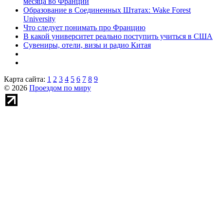
месяца во Франции
Образование в Соединенных Штатах: Wake Forest
University
Что следует понимать про Францию
В какой университет реально поступить учиться в США
Сувениры, отели, визы и радио Китая
Карта сайта:
1
2
3
4
5
6
7
8
9
© 2026
Проездом по миру